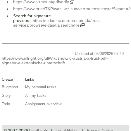
https://www.a-trust.at/pdfverify
https://www.rtr.at/TKP/was_wir_tun/vertrauensdienste/Signatur
Search for signature
providers:
https://eidas.ec.europa.eu/efda/trust-
services/browse/eidas/tls/search/file
Updated at 05/06/2026 07:49
https://www.ullright.org/ullWiki/show/id-austria-a-trust-pdf-
signatur-elektronische-unterschrift
Create
Links
Bugreport
My personal tasks
Story
All my tasks
Todo
Assignment overview
© 2007-2026 by
ull.at
|
Legal Notice
|
Privacy Notice